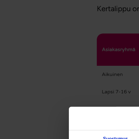
Kertalippu o
Asiakasryhmä
Aikuinen
Lapsi 7-16 v
Nuori 17-24 v
Seniori
65 v täyttänyt
Suostumus