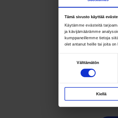
Tämä sivusto käyttää eväste
* Aleaikana 
Käytämme evästeitä tarjoama
ostettuna.
ja kävijämäärämme analysoim
kumppaneillemme tietoja siitä
Lippujen hint
olet antanut heille tai joita o
Suostumuksen
Välttämätön
valinta
Osta l
Voit ladata s
Kiellä