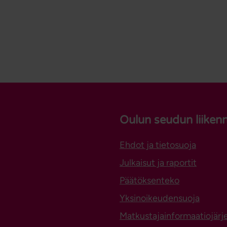
Oulun seudun liiken
Ehdot ja tietosuoja
Julkaisut ja raportit
Päätöksenteko
Yksinoikeudensuoja
Matkustajainformaatiojärj