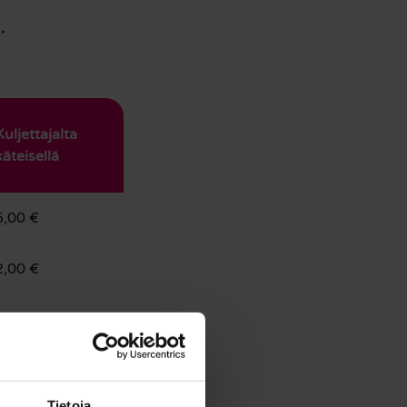
.
Kuljettajalta
käteisellä
5,00 €
2,00 €
5,00 €
5,00 €
Tietoja