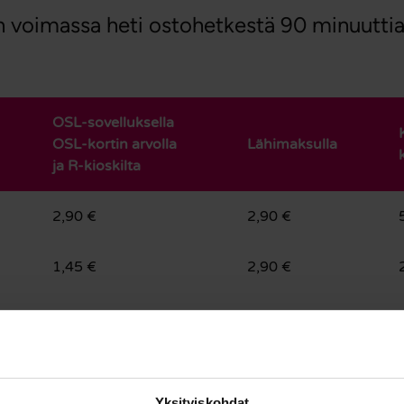
n voimassa heti ostohetkestä 90 minuuttia
OSL-sovelluksella
OSL-kortin arvolla
Lähimaksulla
ja R-kioskilta
2,90 €
2,90 €
1,45 €
2,90 €
2,90 €
2,90 €
2,20 €
*
/ 2,90 €
2,90 €
Yksityiskohdat