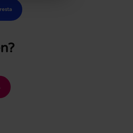
resta
en?
.