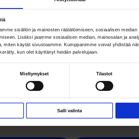
itä
ma-pe kello 9.30-14.30 vain OSL-kortin arv
mme sisällön ja mainosten räätälöimiseen, sosiaalisen median
iseen. Lisäksi jaamme sosiaalisen median, mainosalan ja analy
, miten käytät sivustoamme. Kumppanimme voivat yhdistää näitä t
oihin sisältyy 13,5 % ALV.
n kerätty, kun olet käyttänyt heidän palvelujaan.
Mieltymykset
Tilastot
ippu OSL-sovelluksell
ovelluksen ilmaiseksi sovelluskaupoista.
Salli valinta