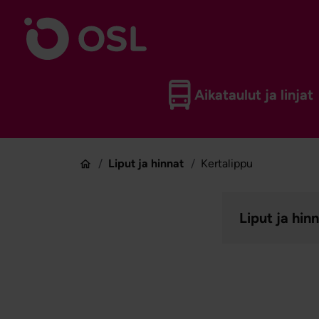
Siirry sisältöön
Etusivulle
Aikataulut ja linjat
Liput ja hinnat
Kertalippu
Etusivu
Liput ja hin
Avaa sivujen