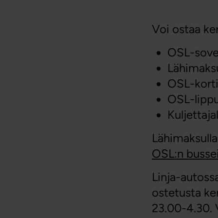
Voi ostaa ke
OSL-sovel
Lähimaksu
OSL-kortil
OSL-lippu
Kuljettajal
Lähimaksull
OSL:n bussei
Linja-autossa
ostetusta ke
23.00-4.30. 