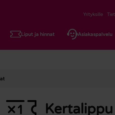
Yrityksille
Tie
Liput ja hinnat
Asiakaspalvelu
nat
 valikko
Kertalippu