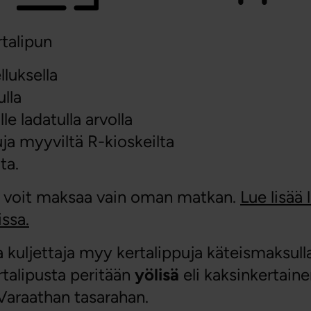
rtalipun
luksella
lla
le ladatulla arvolla
ja myyviltä R-kioskeilta
ta.
a voit maksaa vain oman matkan.
Lue lisää
ssa.
 kuljettaja myy kertalippuja käteismaksulla
rtalipusta peritään
yölisä
eli kaksinkertaine
Varaathan tasarahan.