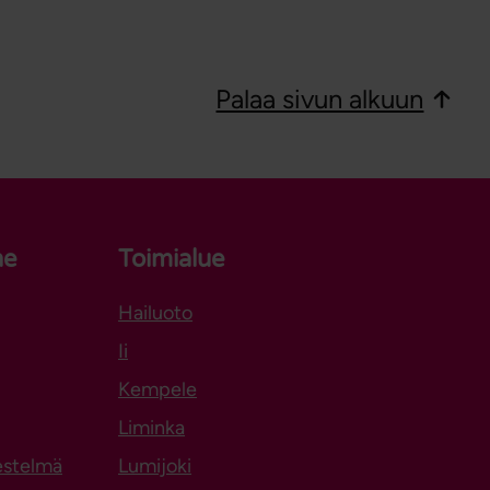
Palaa sivun alkuun
ne
Toimialue
Hailuoto
Aukeaa uuteen välilehteen
Ii
Kempele
Liminka
estelmä
Lumijoki