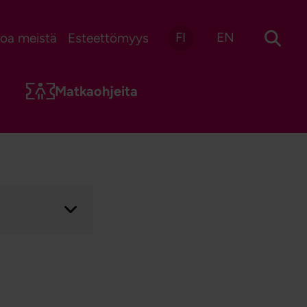
FI
EN
toa meistä
Esteettömyys
Matkaohjeita