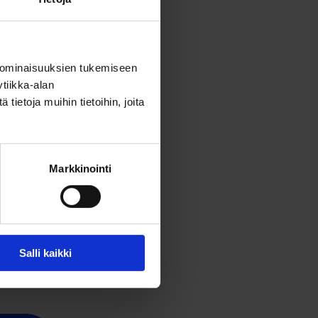
olla
 ominaisuuksien tukemiseen
tiikka-alan
ietoja muihin tietoihin, joita
Markkinointi
a!
Salli kaikki