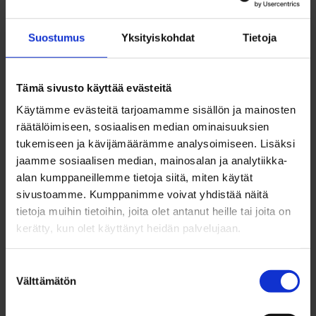
Kuljettajat työskentelevät Oulun seudun
liikenteen yhteistyökumppaneiden palveluksessa:
Suostumus
Yksityiskohdat
Tietoja
Kotikumpu ja Torvela Oubus Oy:n ja Jussila
Koiviston Auto Oulu Oy:n palveluksessa.
Tämä sivusto käyttää evästeitä
Oulun kaupunki on palkinnut Onni-
Käytämme evästeitä tarjoamamme sisällön ja mainosten
räätälöimiseen, sosiaalisen median ominaisuuksien
palveluliikenteen vuoden kuljettajana 2023 Petri
tukemiseen ja kävijämäärämme analysoimiseen. Lisäksi
Anttilan. Anttila palkitaan erityisen hyvästä
jaamme sosiaalisen median, mainosalan ja analytiikka-
asiakaspalvelustaan Onni-palveluliikenteessä sekä
alan kumppaneillemme tietoja siitä, miten käytät
sivustoamme. Kumppanimme voivat yhdistää näitä
sujuvasta yhteistyöstään kyydinvälittäjien kanssa.
tietoja muihin tietoihin, joita olet antanut heille tai joita on
Anttila toimii kuljettajana Taksivirpi Oy:ssa, joka on
kerätty, kun olet käyttänyt heidän palvelujaan.
Oulun kaupungin palveluliikenteen
sopimuskumppani.
Suostumuksen
Välttämätön
valinta