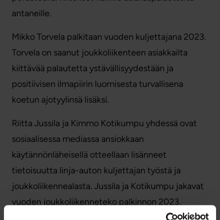
antaneille.
Mikko Torvela palkitaan vuoden kuljettajana 2023.
Torvela on saanut joukkoliikenteen asiakkailta
kiittävää palautetta ystävällisyydestään ja
positiivisen ilmapiirin luomisesta turvallisena
koetun ajotyylinsä lisäksi.
Riitta Jussila ja Kimmo Kotikumpu yhdessä ovat
sosiaalisessa mediassa ansiokkaan
käytännönläheisellä otteellaan lisänneet
tietoisuutta linja-auton kuljettajan työstä ja
joukkoliikennealasta. Jussila ja Kotikumpu jakavat
vuoden joukkoliikenneteko palkinnon 2023.