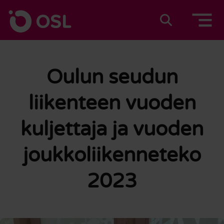
Siirry sisältöön
Etusivulle
Suomeksi
In english
Oulun seudun
liikenteen vuoden
kuljettaja ja vuoden
joukkoliikenneteko
2023