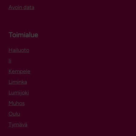
Avoin data
Toimialue
Hailuoto
Aukeaa uuteen välilehteen
Ii
Kempele
Liminka
Lumijoki
Muhos
Oulu
Tyrnävä