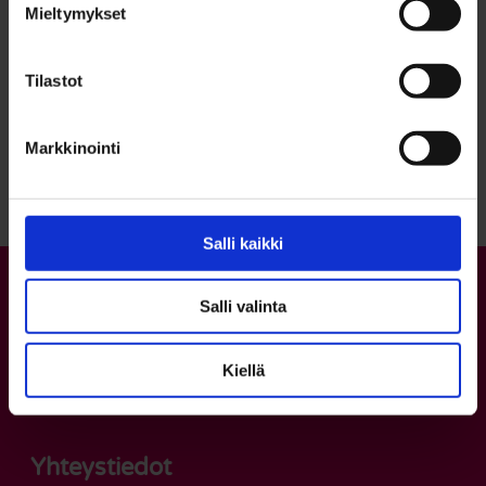
Mieltymykset
Tilastot
Palaa sivun alkuun
Markkinointi
Salli kaikki
Salli valinta
Kiellä
Yhteystiedot