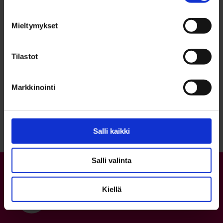
tärkeänä asiana.
Mieltymykset
Tilastot
Markkinointi
Palaa sivun alkuun
Salli kaikki
Salli valinta
Kiellä