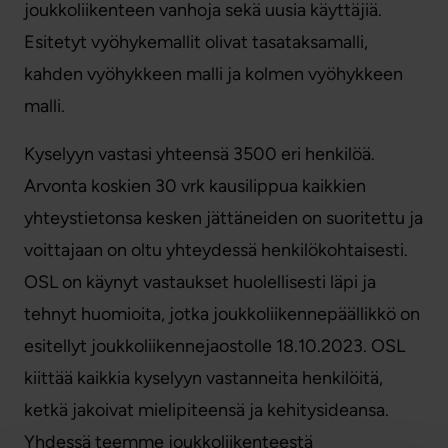
joukkoliikenteen vanhoja sekä uusia käyttäjiä.
Esitetyt vyöhykemallit olivat tasataksamalli,
kahden vyöhykkeen malli ja kolmen vyöhykkeen
malli.
Kyselyyn vastasi yhteensä 3500 eri henkilöä.
Arvonta koskien 30 vrk kausilippua kaikkien
yhteystietonsa kesken jättäneiden on suoritettu ja
voittajaan on oltu yhteydessä henkilökohtaisesti.
OSL on käynyt vastaukset huolellisesti läpi ja
tehnyt huomioita, jotka joukkoliikennepäällikkö on
esitellyt joukkoliikennejaostolle 18.10.2023. OSL
kiittää kaikkia kyselyyn vastanneita henkilöitä,
ketkä jakoivat mielipiteensä ja kehitysideansa.
Yhdessä teemme joukkoliikenteestä