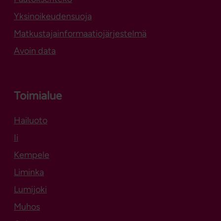
Yksinoikeudensuoja
Matkustajainformaatiojärjestelmä
Avoin data
Toimialue
Hailuoto
Aukeaa uuteen välilehteen
Ii
Kempele
Liminka
Lumijoki
Muhos