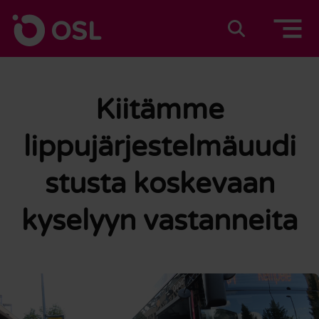
Siirry sisältöön
Etusivulle
Suomeksi
In english
Kiitämme
lippujärjestelmäuudi
stusta koskevaan
kyselyyn vastanneita