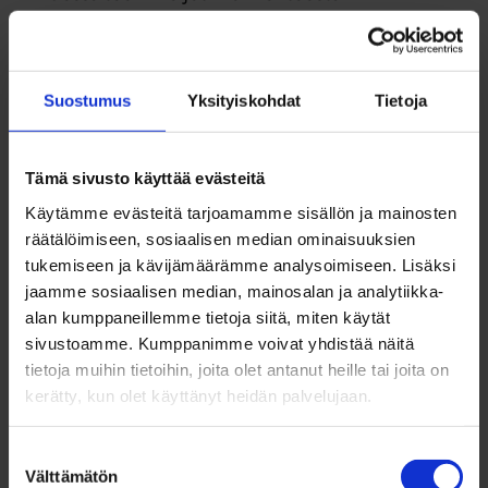
mahdollisimman sujuvan ja houkuttelevan
liikkumismuodon.
Suostumus
Yksityiskohdat
Tietoja
Vastausten perusteella lippu- ja vyöhykeuudistus
herättää mielenkiintoa ja ajatuksia useista eri
Tämä sivusto käyttää evästeitä
näkökulmista. A-vyöhykkeellä asuvat (puolet
Käytämme evästeitä tarjoamamme sisällön ja mainosten
vastaajista) kokevat kahden ja kolmen vyöhykkeen
räätälöimiseen, sosiaalisen median ominaisuuksien
mallit mieluisimpina vaihtoehtoina. B-, C- ja D-
tukemiseen ja kävijämäärämme analysoimiseen. Lisäksi
vyöhykkeillä tasataksamalli koetaan
jaamme sosiaalisen median, mainosalan ja analytiikka-
alan kumppaneillemme tietoja siitä, miten käytät
houkuttelevimpana vaihtoehtona. Kaikkien
sivustoamme. Kumppanimme voivat yhdistää näitä
vastaajien kesken suosituimmat vyöhykemallit
tietoja muihin tietoihin, joita olet antanut heille tai joita on
ovat tasataksamalli ja kahden vyöhykkeen malli.
kerätty, kun olet käyttänyt heidän palvelujaan.
Kyselyyn vastanneista suuri määrä oli opiskelijoita,
Suostumuksen
joille matkustamisen edullisuus näyttäytyy
Välttämätön
valinta