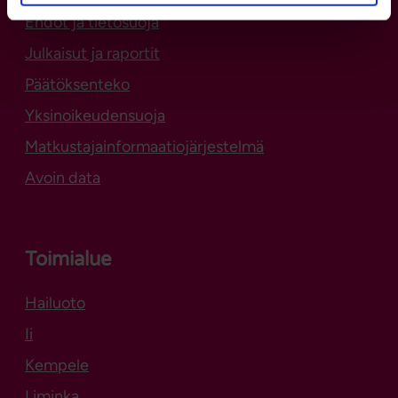
Ehdot ja tietosuoja
Julkaisut ja raportit
Päätöksenteko
Yksinoikeudensuoja
Matkustajainformaatiojärjestelmä
Avoin data
Toimialue
Hailuoto
Aukeaa uuteen välilehteen
Ii
Kempele
Liminka