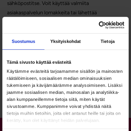
sähköpostitse. Voit käyttää valmiita
asiakaspalvelun lomakkeita tai lähettää
vapaamuotoista palautetta.
Katso lisätiedot
asiakaspalvelu-sivulta
.
Suostumus
Yksityiskohdat
Tietoja
Tämä sivusto käyttää evästeitä
Käytämme evästeitä tarjoamamme sisällön ja mainosten
räätälöimiseen, sosiaalisen median ominaisuuksien
tukemiseen ja kävijämäärämme analysoimiseen. Lisäksi
Palaa sivun alkuun
jaamme sosiaalisen median, mainosalan ja analytiikka-
alan kumppaneillemme tietoja siitä, miten käytät
sivustoamme. Kumppanimme voivat yhdistää näitä
tietoja muihin tietoihin, joita olet antanut heille tai joita on
kerätty, kun olet käyttänyt heidän palvelujaan.