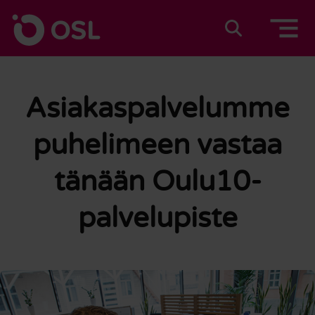
Siirry sisältöön
Etusivulle
Suomeksi
In english
Asiakaspalvelumme
puhelimeen vastaa
tänään Oulu10-
palvelupiste