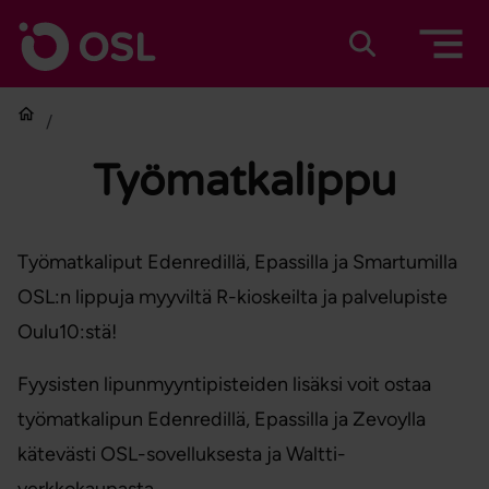
Siirry sisältöön
Etusivulle
Suomeksi
In english
Etusivu
Työmatkalippu
Työmatkaliput Edenredillä, Epassilla ja Smartumilla
OSL:n lippuja myyviltä R-kioskeilta ja palvelupiste
Oulu10:stä!
Fyysisten lipunmyyntipisteiden lisäksi voit ostaa
työmatkalipun Edenredillä, Epassilla ja Zevoylla
kätevästi OSL-sovelluksesta ja Waltti-