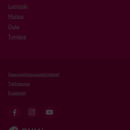
Lumijoki
Muhos
Oulu
Tyrnävä
Saavutettavuusselosteet
Tietosuoja
Evästeet
OSL Facebookissa
OSL Instagramissa
OSL sosiaalisessa mediassa
Siirry sivustolle ouka.fi