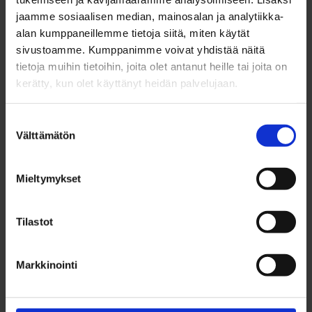
jaamme sosiaalisen median, mainosalan ja analytiikka-
kaupunki halusi tulla vastaan kuljettajien WC-
alan kumppaneillemme tietoja siitä, miten käytät
tilojen rakentamisessa kaupunkiliikenteen
sivustoamme. Kumppanimme voivat yhdistää näitä
houkuttelevuuden kannalta. Linja-auton
tietoja muihin tietoihin, joita olet antanut heille tai joita on
kerätty, kun olet käyttänyt heidän palvelujaan.
kuljettajista on valtakunnallisesti suuri pula. WC-
tilojen vähyys heikentää entisestään alan imagoa
Suostumuksen
ja siten uhkaa vähentää alalle hakeutuvien määrää.
Välttämätön
valinta
Kaupungin ja liikennöitsijöiden välisiä
yhteistyösopimuksia on jo Helsingin seudun,
Mieltymykset
Tampereen ja Lahden joukkoliikenteessä.
Tilastot
Markkinointi