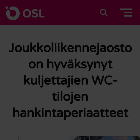
Siirry sisältöön
Etusivulle
Suomeksi
In english
Joukkoliikennejaosto
on hyväksynyt
kuljettajien WC-
tilojen
hankintaperiaatteet