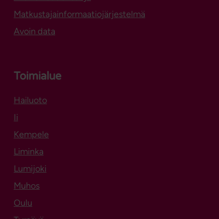
Matkustajainformaatiojärjestelmä
Avoin data
Toimialue
Hailuoto
Aukeaa uuteen välilehteen
Ii
Kempele
Liminka
Lumijoki
Muhos
Oulu