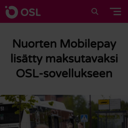
Siirry sisältöön
Etusivulle
Suomeksi
In english
Nuorten Mobilepay
lisätty maksutavaksi
OSL-sovellukseen