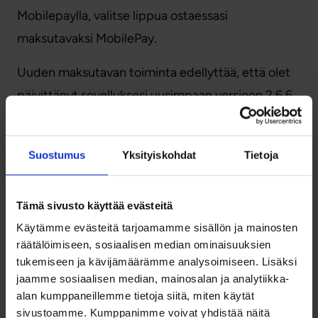
Mobilepaylla, valitse lippua ostaessasi
maksutavaksi MobilePay.
Uuden maksutavan toiminta edellyttää, että olet
päivittänyt sovelluksesi uusimpaan versioon 2.6.6.
Käytössäsi olevan sovellusversion voit tarkistaa
OSL-sovelluksen Tiedot-välilehdeltä (Tietoja
Suostumus
Yksityiskohdat
Tietoja
sovelluksesta -sivu). Suosittelemme päivittämään
sovelluksen aina, kun päivityksiä on saatavilla!
Tämä sivusto käyttää evästeitä
Käytämme evästeitä tarjoamamme sisällön ja mainosten
räätälöimiseen, sosiaalisen median ominaisuuksien
tukemiseen ja kävijämäärämme analysoimiseen. Lisäksi
jaamme sosiaalisen median, mainosalan ja analytiikka-
alan kumppaneillemme tietoja siitä, miten käytät
sivustoamme. Kumppanimme voivat yhdistää näitä