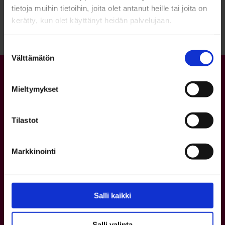
Palaa sivun alkuun
tietoja muihin tietoihin, joita olet antanut heille tai joita on
kerätty, kun olet käyttänyt heidän palvelujaan.
Suostumuksen
Välttämätön
valinta
Mieltymykset
Tilastot
Markkinointi
Yhteystiedot
Asiakaspalvelu
p. 08 5584 0400
Salli kaikki
ma–pe kello 8–16
Salli valinta