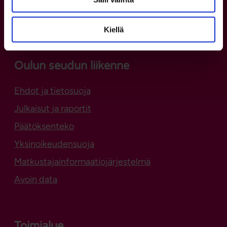
Verkkokauppa (Waltti)
Lipunmyyntipisteet
Kiellä
Oulun seudun liikenne
Ehdot ja tietosuoja
Julkaisut ja raportit
Päätöksenteko
Yksinoikeudensuoja
Matkustajainformaatiojärjestelmä
Avoin data
Toimialue