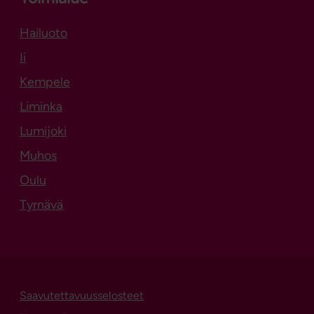
Hailuoto
Aukeaa uuteen välilehteen
Ii
Kempele
Liminka
Lumijoki
Muhos
Oulu
Tyrnävä
Saavutettavuusselosteet