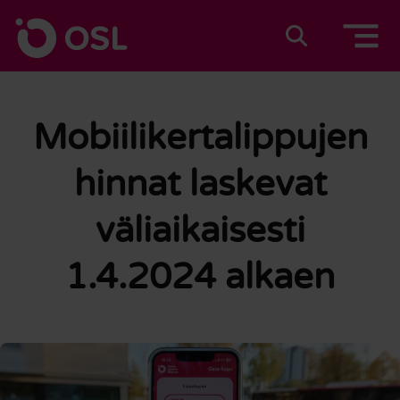
Siirry sisältöön
Etusivulle
Suomeksi
In english
Mobiilikertalippujen
hinnat laskevat
väliaikaisesti
1.4.2024 alkaen