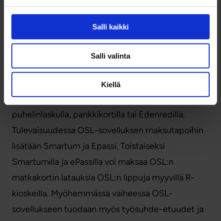
Lähi-C / B-
4,20 €
3,15 €
Salli kaikki
D
Salli valinta
Lähi-D
5,10 €
4,15 €
Kiellä
OSL-sovelluksessa lipun voi maksaa MobilePayllä,
puhelinlaskulla, pankkikortilla tai Edenredillä.
Tulevaisuudessa OSL-sovelluksen maksutapoihin
lisätään Smartum ja Epassi. Toistaiseksi
Smartumilla ja ePassilla voi maksaa OSL:n
matkakortin latauksia OSL:n lippuja myyvillä R-
kioskeilla. Myöhemmässä vaiheessa OSL-
sovellukseen tuodaan myös työsuhde-etuudet ja