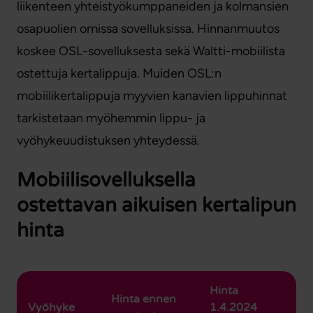
liikenteen yhteistyökumppaneiden ja kolmansien
osapuolien omissa sovelluksissa. Hinnanmuutos
koskee OSL-sovelluksesta sekä Waltti-mobiilista
ostettuja kertalippuja. Muiden OSL:n
mobiilikertalippuja myyvien kanavien lippuhinnat
tarkistetaan myöhemmin lippu- ja
vyöhykeuudistuksen yhteydessä.
Mobiilisovelluksella
ostettavan aikuisen kertalipun
hinta
Hinta
Hinta ennen
Vyöhyke
1.4.2024