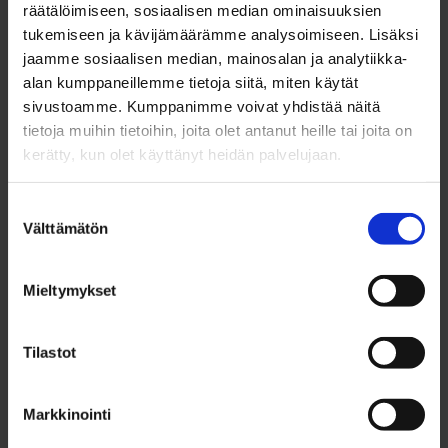
Mobiilisovelluksella
räätälöimiseen, sosiaalisen median ominaisuuksien
ostettavan lapsen kertalipun
tukemiseen ja kävijämäärämme analysoimiseen. Lisäksi
jaamme sosiaalisen median, mainosalan ja analytiikka-
hinta
alan kumppaneillemme tietoja siitä, miten käytät
sivustoamme. Kumppanimme voivat yhdistää näitä
tietoja muihin tietoihin, joita olet antanut heille tai joita on
kerätty, kun olet käyttänyt heidän palvelujaan.
Hinta
Hinta ennen
Vyöhyke
1.4.2024
muutosta
Suostumuksen
alkaen
Välttämätön
valinta
Lähi
1,50 €
1,10 €
Mieltymykset
Lähi-A / B
1,70 €
1,10 €
/ C / D
Tilastot
Lähi-B / B-
2,90 €
2,10 €
Markkinointi
C / C-D