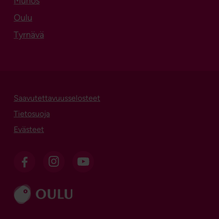
Muhos
Oulu
Tyrnävä
Saavutettavuusselosteet
Tietosuoja
Evästeet
OSL Facebookissa
OSL Instagramissa
OSL sosiaalisessa mediassa
Siirry sivustolle ouka.fi