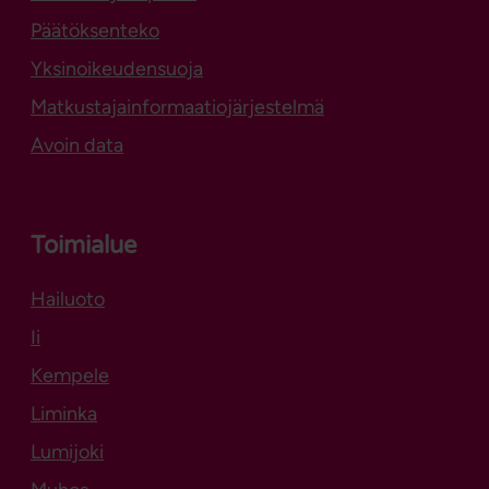
Päätöksenteko
Yksinoikeudensuoja
Matkustajainformaatiojärjestelmä
Avoin data
Toimialue
Hailuoto
Aukeaa uuteen välilehteen
Ii
Kempele
Liminka
Lumijoki