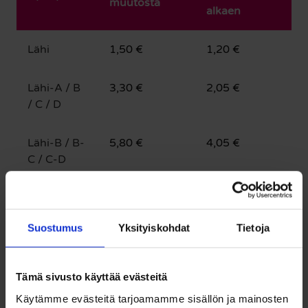
muutosta
alkaen
Lähi
1,50 €
1,20 €
Lähi-A / B
3,30 €
2,05 €
/ C / D
Lähi-B / B-
5,80 €
4,05 €
C / C-D
Lähi-C / B-
8,30 €
6,25 €
D
Suostumus
Yksityiskohdat
Tietoja
Lähi-D
10,10 €
8,20 €
Tämä sivusto käyttää evästeitä
Käytämme evästeitä tarjoamamme sisällön ja mainosten