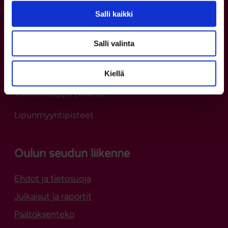
Salli kaikki
Yhteystiedot
Asiakaspalvelu
Salli valinta
p. 08 5584 0400
ma–pe kello 8–16
Kiellä
Verkkokauppa (Waltti)
Lipunmyyntipisteet
Oulun seudun liikenne
Ehdot ja tietosuoja
Julkaisut ja raportit
Päätöksenteko