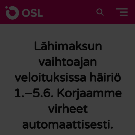
Siirry sisältöön
Etusivulle
Suomeksi
In english
Lähimaksun
vaihtoajan
veloituksissa häiriö
1.–5.6. Korjaamme
virheet
automaattisesti.