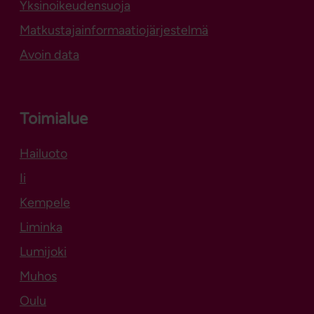
Yksinoikeudensuoja
Matkustajainformaatiojärjestelmä
Avoin data
Toimialue
Hailuoto
Aukeaa uuteen välilehteen
Ii
Kempele
Liminka
Lumijoki
Muhos
Oulu