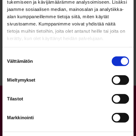
tukemiseen ja kävijämäärämme analysoimiseen. Lisäksi
jaamme sosiaalisen median, mainosalan ja analytiikka-
alan kumppaneillemme tietoja siitä, miten käytät
sivustoamme. Kumppanimme voivat yhdistää näitä
tietoja muihin tietoihin, joita olet antanut heille tai joita on
kerätty, kun olet käyttänyt heidän palvelujaan.
Palaa sivun alkuun
Suostumuksen
Välttämätön
valinta
Mieltymykset
Tilastot
Markkinointi