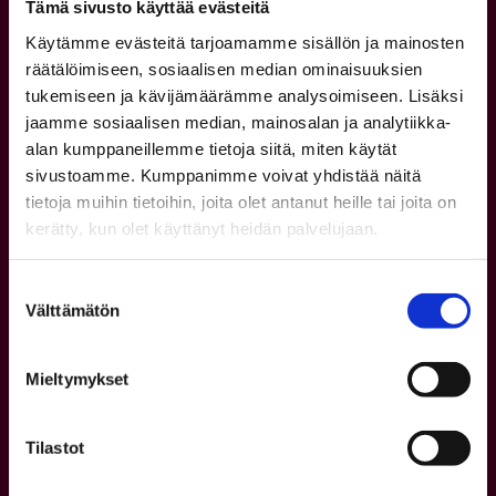
Tämä sivusto käyttää evästeitä
Käytämme evästeitä tarjoamamme sisällön ja mainosten
räätälöimiseen, sosiaalisen median ominaisuuksien
tukemiseen ja kävijämäärämme analysoimiseen. Lisäksi
jaamme sosiaalisen median, mainosalan ja analytiikka-
alan kumppaneillemme tietoja siitä, miten käytät
sivustoamme. Kumppanimme voivat yhdistää näitä
tietoja muihin tietoihin, joita olet antanut heille tai joita on
Yhteystiedot
kerätty, kun olet käyttänyt heidän palvelujaan.
Asiakaspalvelu
Suostumuksen
p. 08 5584 0400
Välttämätön
valinta
ma–pe kello 8–16
Verkkokauppa (Waltti)
Mieltymykset
Lipunmyyntipisteet
Tilastot