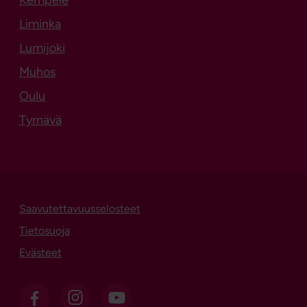
Liminka
Lumijoki
Muhos
Oulu
Tyrnävä
Saavutettavuusselosteet
Tietosuoja
Evästeet
OSL Facebookissa
OSL Instagramissa