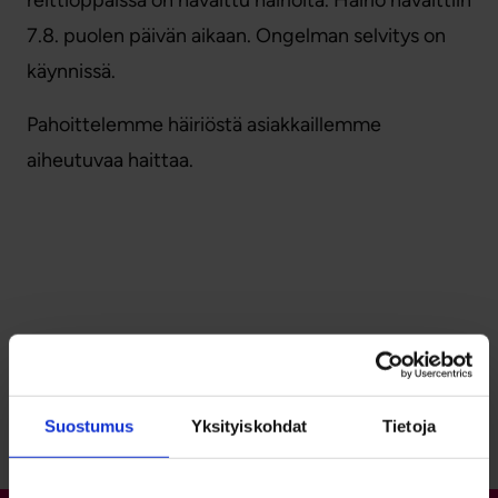
reittioppaissa on havaittu häiriöitä. Häiriö havaittiin
7.8. puolen päivän aikaan. Ongelman selvitys on
käynnissä.
Pahoittelemme häiriöstä asiakkaillemme
aiheutuvaa haittaa.
Palaa sivun alkuun
Suostumus
Yksityiskohdat
Tietoja