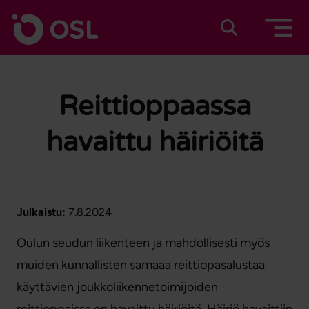
Siirry sisältöön
Etusivulle
Suomeksi
In english
Reittioppaassa
havaittu häiriöitä
Julkaistu:
7.8.2024
Oulun seudun liikenteen ja mahdollisesti myös
muiden kunnallisten samaaa reittiopasalustaa
käyttävien joukkoliikennetoimijoiden