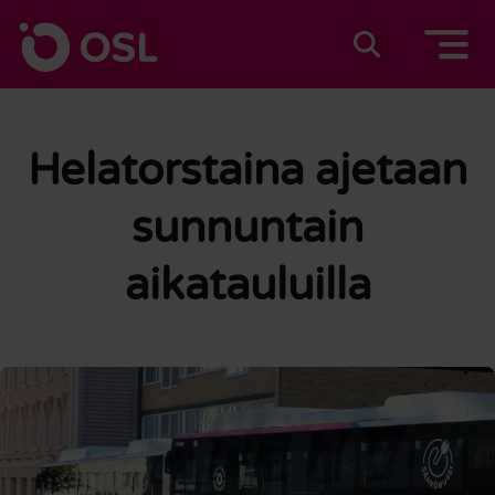
Siirry sisältöön
Etusivulle
Suomeksi
In english
Helatorstaina ajetaan
sunnuntain
aikatauluilla