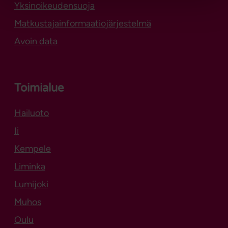
Yksinoikeudensuoja
Matkustajainformaatiojärjestelmä
Avoin data
Toimialue
Hailuoto
Aukeaa uuteen välilehteen
Ii
Kempele
Liminka
Lumijoki
Muhos
Oulu