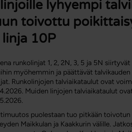
injoille lyhyempi talv
un toivottu poikittai
 linja 10P
ena runkolinjat 1, 2, 2N, 3, 5 ja 5N siirtyvät
luihin myöhemmin ja päättävät talvikaude
jat. Runkolinjojen talviaikataulut ovat voi
4.2026. Muiden linjojen talviaikataulut ov
5.2026.
ittimuutos puolestaan tuo pitkään toivotun
eyden Maikkulan ja Kaakkurin välille. Jatkos