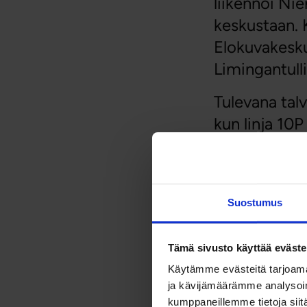
liikennöi Ni
keskustaan. 
Elokuvakeskus
Limingantul
Tulevana talv
kun linja 10P
pääpoliisiase
Heikinharjuu
Viime talveen
Suostumus
ja B. Linja 11
viikonloppul
Tämä sivusto käyttää eväste
2025.
Käytämme evästeitä tarjoama
ja kävijämäärämme analysoim
kumppaneillemme tietoja siitä