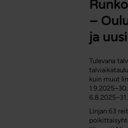
Runkol
– Oulu
ja uusi
Tulevana talv
talviaikatau
kuin muut lin
1.9.2025–30.
6.8.2025–31.
Linjan 63 re
poikittaisyht