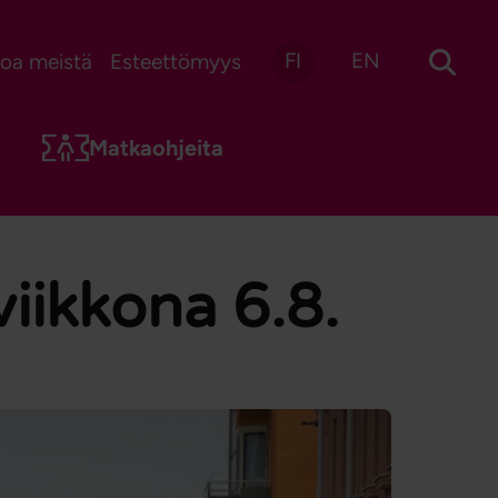
FI
EN
toa meistä
Esteettömyys
Matkaohjeita
viikkona 6.8.