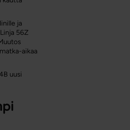
nille ja
 Linja 56Z
 Muutos
 matka-aikaa
54B uusi
mpi