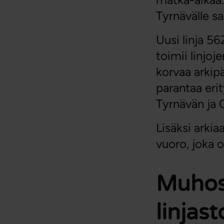
Tyrnävälle sa
Uusi linja 56
toimii linjo
korvaa arkipä
parantaa eri
Tyrnävän ja O
Lisäksi arkia
vuoro, joka o
Muhos–
linjast