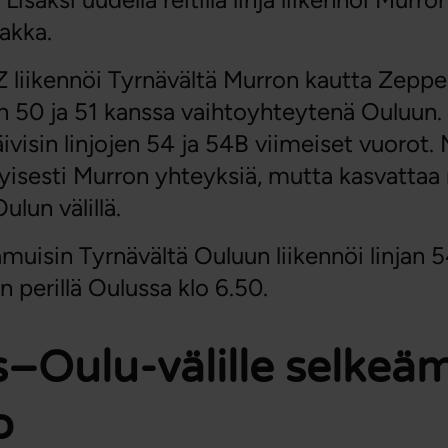
akka.
Z liikennöi Tyrnävältä Murron kautta Zeppeli
jen 50 ja 51 kanssa vaihtoyhteytenä Ouluun.
ivisin linjojen 54 ja 54B viimeiset vuorot.
tyisesti Murron yhteyksiä, mutta kasvattaa
ulun välillä.
amuisin Tyrnävältä Ouluun liikennöi linjan 
n perillä Oulussa klo 6.50.
Oulu-välille selkeä
o