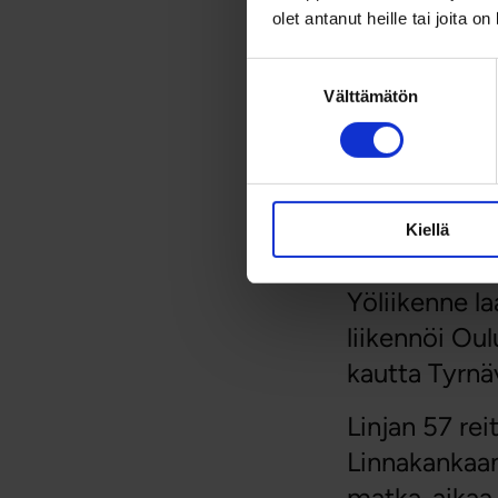
Tyrnäv
olet antanut heille tai joita o
mukana
Suostumuksen
Välttämätön
valinta
Tulevalle tal
Vuoroja on py
Kiellä
kysyntää.
Yöliikenne l
liikennöi Ou
kautta Tyrnäv
Linjan 57 rei
Linnakankaan
matka-aikaa. 