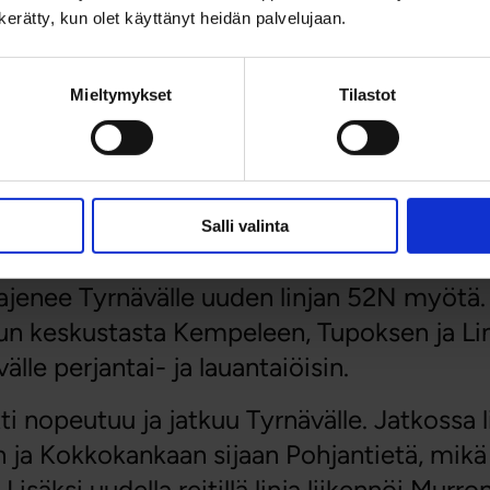
älle uusia yhteyksiä –
n kerätty, kun olet käyttänyt heidän palvelujaan.
 yölinja
Mieltymykset
Tilastot
velle Tyrnävän ja Oulun välistä liikennöintiä
ritty keskittämään ajankohtiin, joilla on e
Salli valinta
aajenee Tyrnävälle uuden linjan 52N myötä. 
lun keskustasta Kempeleen, Tupoksen ja L
älle perjantai- ja lauantaiöisin.
tti nopeutuu ja jatkuu Tyrnävälle. Jatkossa l
 ja Kokkokankaan sijaan Pohjantietä, mikä
Lisäksi uudella reitillä linja liikennöi Murro