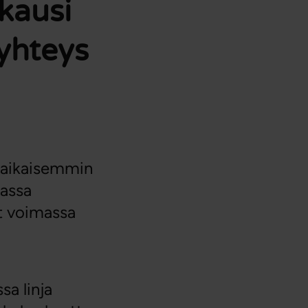
ikausi
syhteys
n aikaisemmin
massa
at voimassa
sa linja