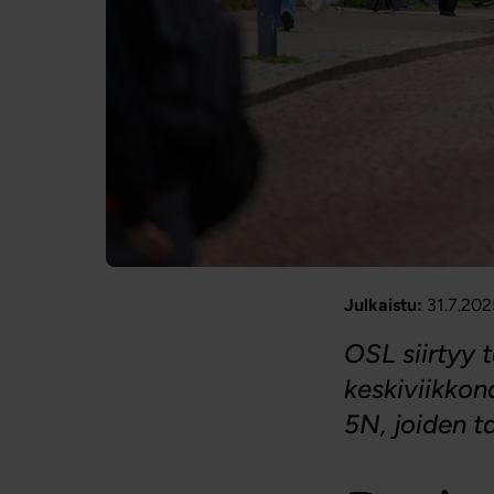
Julkaistu:
31.7.202
OSL siirtyy 
keskiviikkona
5N, joiden t