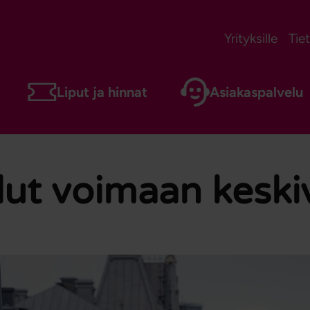
Yrityksille
Tie
Liput ja hinnat
Asiakaspalvelu
lut voimaan keski