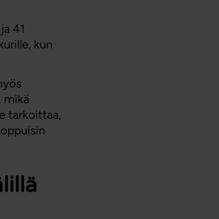
ja 41
urille, kun
 myös
, mikä
e tarkoittaa,
loppuisin
illä