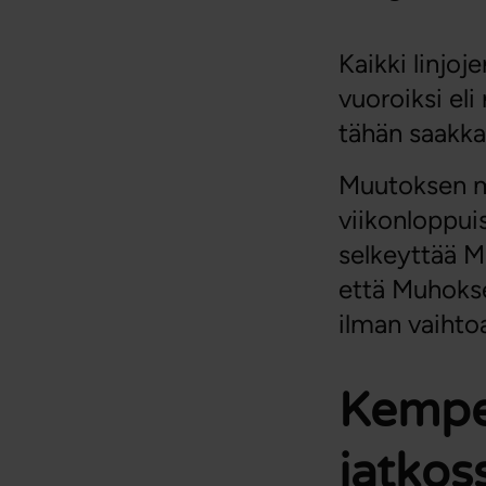
Kaikki linjoj
vuoroiksi eli
tähän saakka
Muutoksen my
viikonloppuis
selkeyttää Mu
että Muhokse
ilman vaihto
Kempel
jatkos