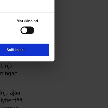
Markkinointi
 on kehitetty.
niten
Salli kaikki
Linja
imingan
inja ajaa
 lyhentää
n kautta