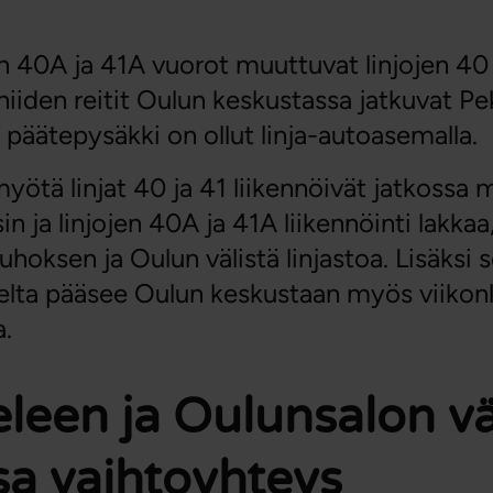
en 40A ja 41A vuorot muuttuvat linjojen 40 
 niiden reitit Oulun keskustassa jatkuvat Pek
 päätepysäkki on ollut linja-autoasemalla.
ötä linjat 40 ja 41 liikennöivät jatkossa
in ja linjojen 40A ja 41A liikennöinti lakkaa
hoksen ja Oulun välistä linjastoa. Lisäksi s
lta pääsee Oulun keskustaan myös viikon
a.
een ja Oulunsalon väl
sa vaihtoyhteys