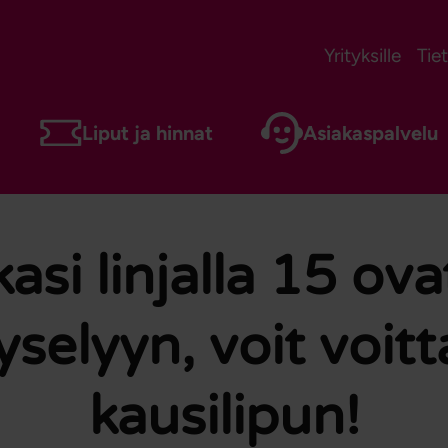
Yrityksille
Tie
Liput ja hinnat
Asiakaspalvelu
si linjalla 15 ov
yselyyn, voit voitt
kausilipun!