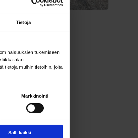
Tietoja
ähtöajat
äntylästä
.31, 7.32,
 ominaisuuksien tukemiseen
tiikka-alan
ietoja muihin tietoihin, joita
tainen
iset
Markkinointi
olisivat
eksi
bussin
Salli kaikki