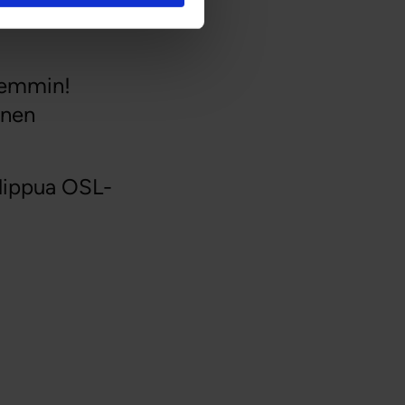
joajan
aremmin!
inen
ilippua OSL-