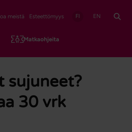
FI
EN
toa meistä
Esteettömyys
Matkaohjeita
at sujuneet?
aa 30 vrk