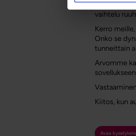
aloitus- ja 
vaihtelu ruuhk
Kerro meille
Onko se dyna
tunneittain 
Arvomme kaik
sovellukseen
Vastaaminen 
Kiitos, kun 
Avaa kyselylom