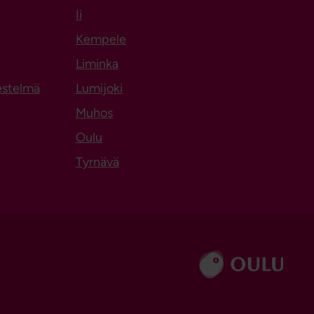
Ii
Kempele
Liminka
estelmä
Lumijoki
Muhos
Oulu
Tyrnävä
Siirry sivustolle ouka.fi
ediassa