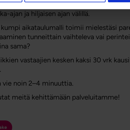
päätepysäkin väliseen matkaan käyttämän a
a-ajan ja hiljaisen ajan välillä.
, kumpi aikataulumalli toimii mielestäsi p
aminen tunneittain vaihteleva vai perinte
aina sama?
kien vastaajien kesken kaksi 30 vrk kaus
.
vie noin 2–4 minuuttia.
autat meitä kehittämään palveluitamme!
ake