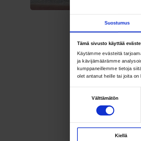
Julkaistu:
9.6.2026
Suostumus
Olemme testan
aloituspysäke
Tämä sivusto käyttää eväste
linjan 15 aam
Käytämme evästeitä tarjoama
ja kävijämäärämme analysoim
8.33 ja 9.35.
kumppaneillemme tietoja siitä
olet antanut heille tai joita o
Tavallisesti 
lähtöaika on
Suostumuksen
Välttämätön
valinta
lähtöajat oli
olleet kello 5
Tunneittain 
aikatauluksi
Kiellä