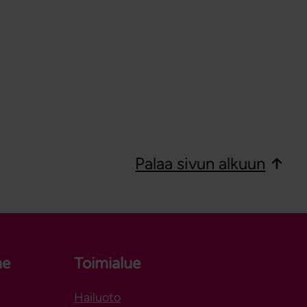
Palaa sivun alkuun
ne
Toimialue
Hailuoto
Aukeaa uuteen välilehteen