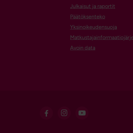
Julkaisut ja raportit
Päätöksenteko
Yksinoikeudensuoja
Matkustajainformaatiojärj
Avoin data
OSL Facebookissa
OSL Instagramissa
OSL sosiaalisessa m