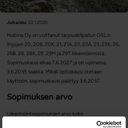
Julkaistu:
22.1.2026
Nobina Oy on voittanut tarjouskilpailun OSL:n
linjojen 20, 20B, 20K, 21, 21A, 22, 22A, 23, 23K, 26,
26B, 28, 28K, 29, 29M ja 29T liikennöinnistä.
Sopimuskausi alkaa 7.6.2027 ja on voimassa
3.6.2035 saakka. Mikäli optiokausi otetaan
käyttöön, sopimuskausi päättyy 3.6.2037.
Sopimuksen arvo
Liikennöintisopimuksen arvo koko
sopimuskaudelta sisältäen kahden vuoden option