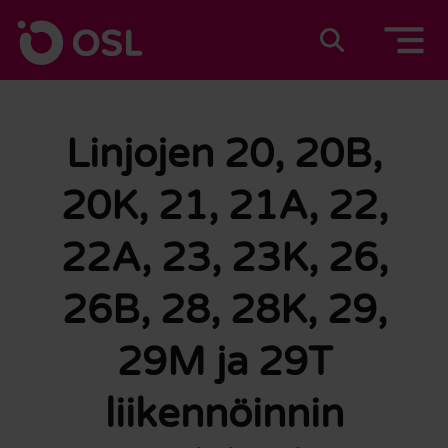
Siirry sisältöön
Etusivulle
Suomeksi
In english
Linjojen 20, 20B,
20K, 21, 21A, 22,
22A, 23, 23K, 26,
26B, 28, 28K, 29,
29M ja 29T
liikennöinnin