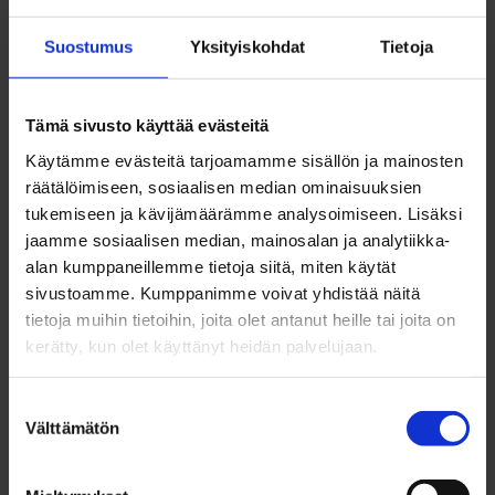
on 52 miljoonaa euroa (alv 0 %).
Suostumus
Yksityiskohdat
Tietoja
Sopimukseen sisältyvä
kalusto
Tämä sivusto käyttää evästeitä
Käytämme evästeitä tarjoamamme sisällön ja mainosten
Sopimuksen alla liikennöiviin linja-autoihin sisältyy
räätälöimiseen, sosiaalisen median ominaisuuksien
tukemiseen ja kävijämäärämme analysoimiseen. Lisäksi
pysäkkikuulutukset sekä reaaliaikaiseen
jaamme sosiaalisen median, mainosalan ja analytiikka-
paikannukseen pohjautuva pysäkkinäyttö.
alan kumppaneillemme tietoja siitä, miten käytät
Uudessa entistä suuremmasta näytöstä
sivustoamme. Kumppanimme voivat yhdistää näitä
tietoja muihin tietoihin, joita olet antanut heille tai joita on
matkustaja näkee seuraavan pysäkin lisäksi pari
kerätty, kun olet käyttänyt heidän palvelujaan.
muuta seuraavaa pysäkkiä sekä päätepysäkin.
Suostumuksen
Sopimukseen sisältyy yhteensä 24
Välttämätön
valinta
sähkökäyttöistä vakioautoa. Vara-autojen
käyttövoimana on biodiesel ja sähkö.