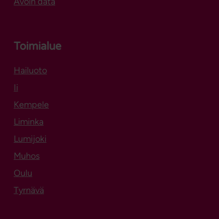
Avoin data
Toimialue
Hailuoto
Aukeaa uuteen välilehteen
Ii
Kempele
Liminka
Lumijoki
Muhos
Oulu
Tyrnävä