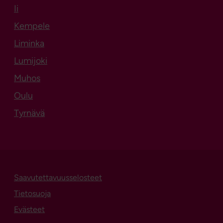
Ii
Kempele
Liminka
Lumijoki
Muhos
Oulu
Tyrnävä
Saavutettavuusselosteet
Tietosuoja
Evästeet