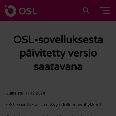
Siirry sisältöön
Etusivulle
Suomeksi
In english
OSL-sovelluksesta
päivitetty versio
saatavana
Julkaistu:
17.12.2024
OSL-sovelluksessa näkyy edelleen vyöhykkeet.