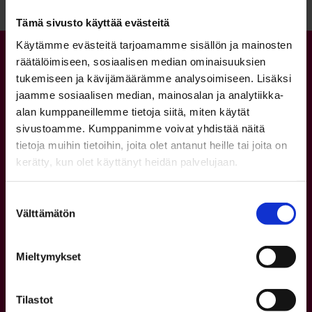
Tämä sivusto käyttää evästeitä
Käytämme evästeitä tarjoamamme sisällön ja mainosten
räätälöimiseen, sosiaalisen median ominaisuuksien
tukemiseen ja kävijämäärämme analysoimiseen. Lisäksi
jaamme sosiaalisen median, mainosalan ja analytiikka-
alan kumppaneillemme tietoja siitä, miten käytät
sivustoamme. Kumppanimme voivat yhdistää näitä
tietoja muihin tietoihin, joita olet antanut heille tai joita on
kerätty, kun olet käyttänyt heidän palvelujaan.
Yhteystiedot
Suostumuksen
Asiakaspalvelu
Välttämätön
valinta
p. 08 5584 0400
ma–pe kello 8–16
Mieltymykset
Verkkokauppa (Waltti)
Tilastot
Lipunmyyntipisteet