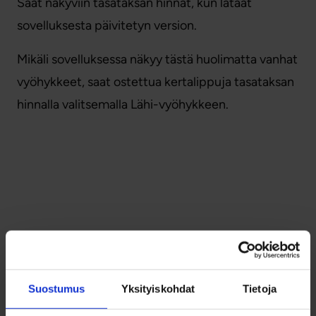
Saat näkyviin tasataksan hinnat, kun lataat
sovelluksesta päivitetyn version.
Mikäli sovelluksessa näkyy tästä huolimatta vanhat
vyöhykkeet, saat ostettua kertalippuja tasataksan
hinnalla valitsemalla Lähi-vyöhykkeen.
Palaa sivun alkuun
Suostumus
Yksityiskohdat
Tietoja