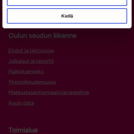
Verkkokauppa (Waltti)
Lipunmyyntipisteet
Kiellä
Oulun seudun liikenne
Ehdot ja tietosuoja
Julkaisut ja raportit
Päätöksenteko
Yksinoikeudensuoja
Matkustajainformaatiojärjestelmä
Avoin data
Toimialue