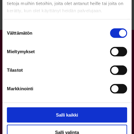
tietoja muihin tietoihin, joita olet antanut heille tai joita on
kerätty, kun olet käyttänyt heidän palvelujaan.
Suostumuksen
Välttämätön
valinta
Mieltymykset
Tilastot
Markkinointi
Yhteystiedot
Asiakaspalvelu
p. 08 5584 0400
Salli kaikki
ma–pe kello 8–16
Salli valinta