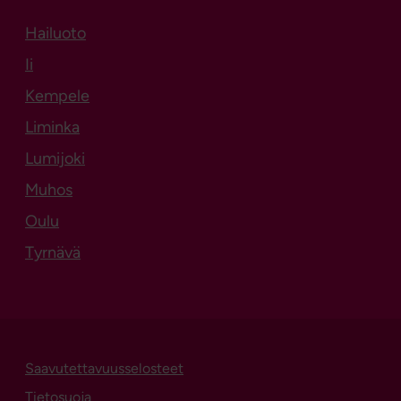
Hailuoto
Aukeaa uuteen välilehteen
Ii
Kempele
Liminka
Lumijoki
Muhos
Oulu
Tyrnävä
Saavutettavuusselosteet
Tietosuoja