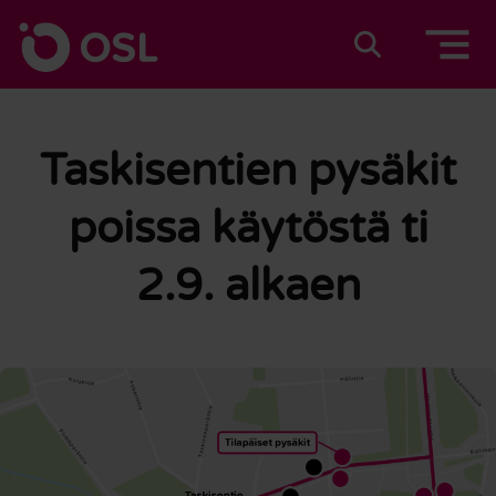
Siirry sisältöön
Etusivulle
Suomeksi
In english
Taskisentien pysäkit
poissa käytöstä ti
2.9. alkaen