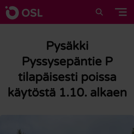
Siirry sisältöön
Etusivulle
Suomeksi
In english
Pysäkki
Pyssysepäntie P
tilapäisesti poissa
käytöstä 1.10. alkaen