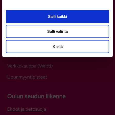
Salli kaikki
Yhteystiedot
Salli valinta
Asiakaspalvelu
Kiellä
p. 08 5584 0400
ma–pe kello 8–16
Verkkokauppa (Waltti)
Lipunmyyntipisteet
Oulun seudun liikenne
Ehdot ja tietosuoja