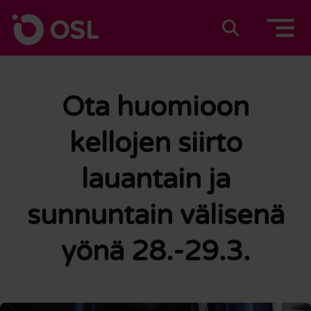
Siirry sisältöön
Etusivulle
Suomeksi
In english
Ota huomioon
kellojen siirto
lauantain ja
sunnuntain välisenä
yönä 28.-29.3.