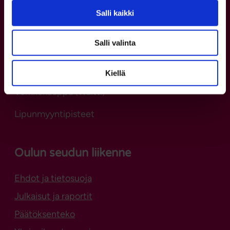
Salli kaikki
Yhteystiedot
Asiakaspalvelu
Salli valinta
p. 08 5584 0400
ma–pe kello 8–16
Kiellä
Verkkokauppa (Waltti)
Lipunmyyntipisteet
Oulun seudun liikenne
Ehdot ja tietosuoja
Julkaisut ja raportit
Päätöksenteko