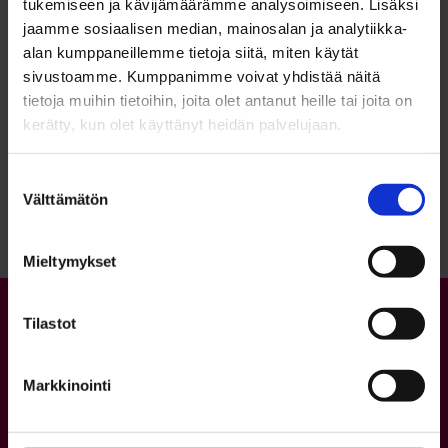
tukemiseen ja kävijämäärämme analysoimiseen. Lisäksi
jaamme sosiaalisen median, mainosalan ja analytiikka-
alan kumppaneillemme tietoja siitä, miten käytät
sivustoamme. Kumppanimme voivat yhdistää näitä
tietoja muihin tietoihin, joita olet antanut heille tai joita on
kerätty, kun olet käyttänyt heidän palvelujaan.
Palaa sivun alkuun
Suostumuksen
Välttämätön
valinta
Mieltymykset
Tilastot
Markkinointi