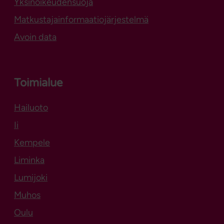
Yksinoikeudensuoja
Matkustajainformaatiojärjestelmä
Avoin data
Toimialue
Hailuoto
Aukeaa uuteen välilehteen
Ii
Kempele
Liminka
Lumijoki
Muhos
Oulu