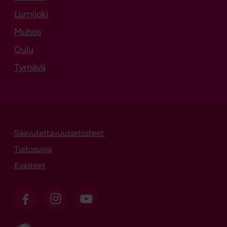
Lumijoki
Muhos
Oulu
Tyrnävä
Saavutettavuusselosteet
Tietosuoja
Evästeet
OSL Facebookissa
OSL Instagramissa
OSL sosiaalisessa mediassa