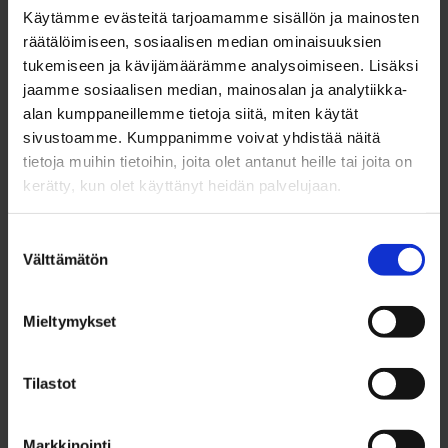
Käytämme evästeitä tarjoamamme sisällön ja mainosten
Professorinväylän kautta.
räätälöimiseen, sosiaalisen median ominaisuuksien
tukemiseen ja kävijämäärämme analysoimiseen. Lisäksi
Ouluhallin pysäkit poistuvat tilapäisesti käytöstä.
jaamme sosiaalisen median, mainosalan ja analytiikka-
Lisäksi poikkeusreitillä linja ei liikennöi
alan kumppaneillemme tietoja siitä, miten käytät
Rauhanyhdistyksen pysäkkien kautta.
sivustoamme. Kumppanimme voivat yhdistää näitä
tietoja muihin tietoihin, joita olet antanut heille tai joita on
Muutokset johtuvat Ouluhallilla järjestettävästä
kerätty, kun olet käyttänyt heidän palvelujaan.
tapahtumasta.
Suostumuksen
Välttämätön
valinta
Mieltymykset
Tilastot
Markkinointi