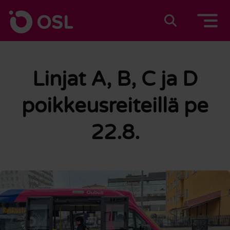
Siirry sisältöön
Etusivulle
Suomeksi
In english
Linjat A, B, C ja D
poikkeusreiteillä pe
22.8.