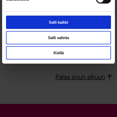
Salli kaikki
Salli valinta
Kiellä
Palaa sivun alkuun