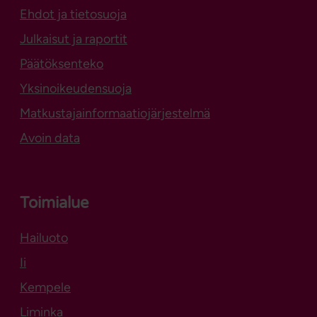
Ehdot ja tietosuoja
Julkaisut ja raportit
Päätöksenteko
Yksinoikeudensuoja
Matkustajainformaatiojärjestelmä
Avoin data
Toimialue
Hailuoto
Aukeaa uuteen välilehteen
Ii
Kempele
Liminka