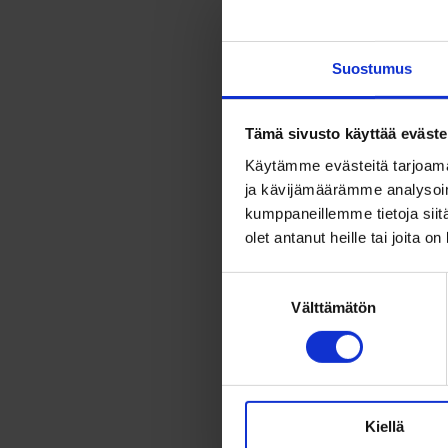
poikkeusreite
päivän liike
Suostumus
Kaikki linjan
mutta poikkeu
Tämä sivusto käyttää eväste
Linja 54B ei 
Käytämme evästeitä tarjoama
poikkeusreit
ja kävijämäärämme analysoim
kumppaneillemme tietoja siitä
Poikkeusjärj
olet antanut heille tai joita o
Suostumuksen
Välttämätön
valinta
Kiellä