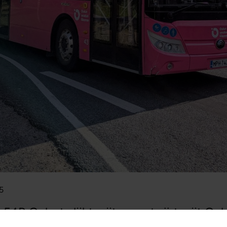
5
a 54B Oulusta lähtevät vuorot siirtyvät Oulu