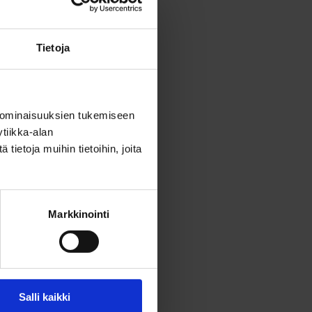
 käytössä
Tietoja
eitillä,
tta, kun
 ominaisuuksien tukemiseen
tiikka-alan
ietoja muihin tietoihin, joita
stystöistä.
Markkinointi
Salli kaikki