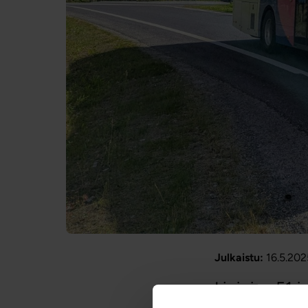
Julkaistu:
16.5.202
Linjojen 51 j