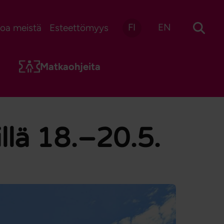
FI
EN
toa meistä
Esteettömyys
Matkaohjeita
llä 18.–20.5.