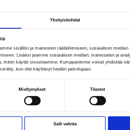
ille päivittäin kello 19. Poikkeusreitit ovat
nnöinnin päättymiseen saakka.
Yksityiskohdat
 51 pysäkit pysyvät käytössä myös poikkeusr
sreitti viivästyttää liikennöintiä.
itä
liikennöi Ouluntullin ramppi E -pysäkin kau
mme sisällön ja mainosten räätälöimiseen, sosiaalisen median
ti on käytössä.
iseen. Lisäksi jaamme sosiaalisen median, mainosalan ja analy
, miten käytät sivustoamme. Kumppanimme voivat yhdistää näitä t
estelyt johtuvat Pohjantien ramppien päälly
n kerätty, kun olet käyttänyt heidän palvelujaan.
Mieltymykset
Tilastot
Salli valinta