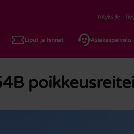
Yrityksille
Tie
Liput ja hinnat
Asiakaspalvelu
 54B poikkeusreitei