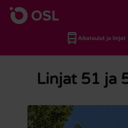
Siirry sisältöön
Etusivulle
Aikataulut ja linjat
Linjat 51 ja