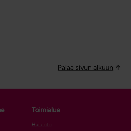
Palaa sivun alkuun
ne
Toimialue
Hailuoto
Aukeaa uuteen välilehteen