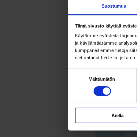
Suostumus
Poikkeusreit
Poikkeusreiti
Tämä sivusto käyttää eväste
Käytämme evästeitä tarjoama
Poikkeusreit
ja kävijämäärämme analysoim
normaalisti 
kumppaneillemme tietoja siitä
olet antanut heille tai joita o
Suostumuksen
Välttämätön
valinta
Kartalle piirr
Kiellä