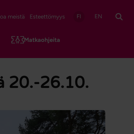
FI
EN
toa meistä
Esteettömyys
Matkaohjeita
lä 20.-26.10.