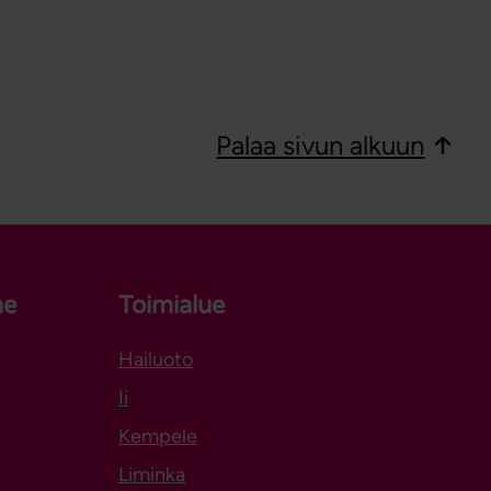
Palaa sivun alkuun
ne
Toimialue
Hailuoto
Aukeaa uuteen välilehteen
Ii
Kempele
Liminka