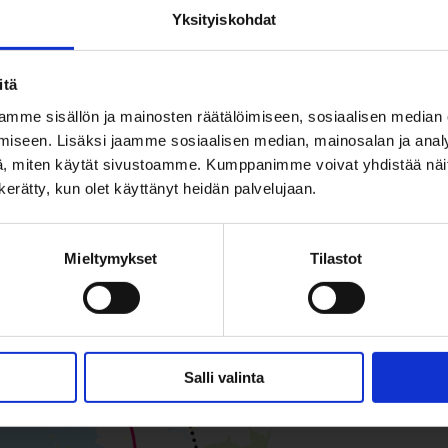
Yksityiskohdat
ti kulkee Haukiputaantien ja Kiiminkijoenti
stä saattaa aiheutua viivästystä linjojen ai
itä
mme sisällön ja mainosten räätälöimiseen, sosiaalisen median
istä huolimatta molempien linjojen kaikki 
iseen. Lisäksi jaamme sosiaalisen median, mainosalan ja analy
käytössä.
, miten käytät sivustoamme. Kumppanimme voivat yhdistää näitä t
n kerätty, kun olet käyttänyt heidän palvelujaan.
Mieltymykset
Tilastot
etty poikkeusreitti.
Salli valinta