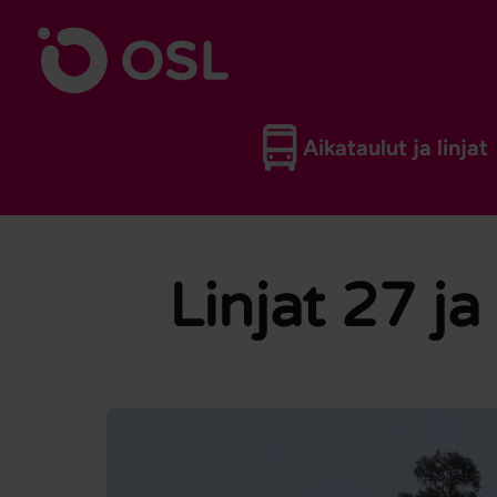
Siirry sisältöön
Etusivulle
Aikataulut ja linjat
Linjat 27 ja