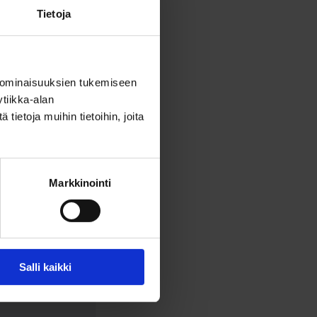
Tietoja
en kautta.
katauluun.
 ominaisuuksien tukemiseen
pysäkit ovat
tiikka-alan
ietoja muihin tietoihin, joita
Markkinointi
Salli kaikki