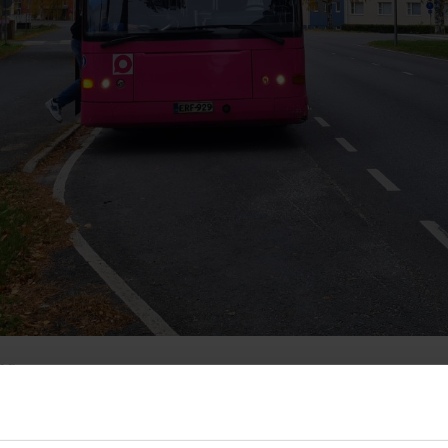
025
28 ajavat 20.-26.10. poikkeusreittiä Haukip
yömaan vuoksi.