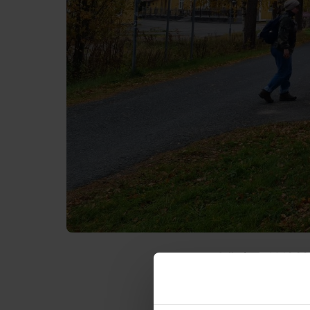
Julkaistu:
14.10.2
Bussit 27 ja 
ratasillan t