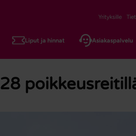
Yrityksille
Tie
Liput ja hinnat
Asiakaspalvelu
 28 poikkeusreitil