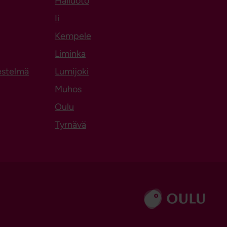
Hailuoto
Aukeaa uuteen välilehteen
Ii
Kempele
Liminka
estelmä
Lumijoki
Muhos
Oulu
Tyrnävä
Siirry sivustolle ouka.fi
ediassa