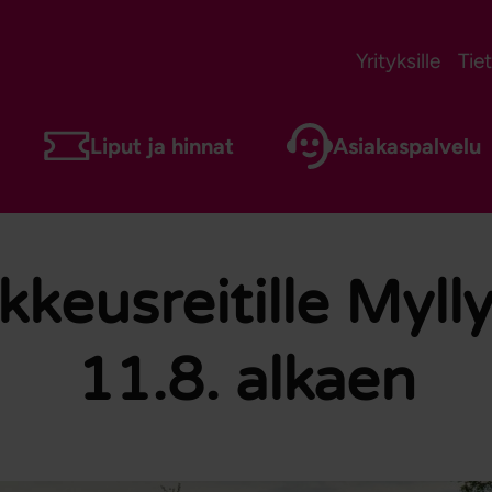
Yrityksille
Tie
Liput ja hinnat
Asiakaspalvelu
kkeusreitille Myll
11.8. alkaen