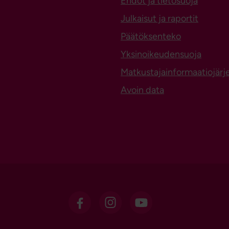
Ehdot ja tietosuoja
Julkaisut ja raportit
Päätöksenteko
Yksinoikeudensuoja
Matkustajainformaatiojärj
Avoin data
OSL Facebookissa
OSL Instagramissa
OSL sosiaalisessa m