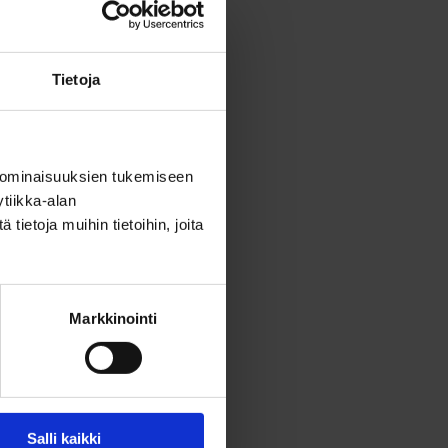
11.8. klo 10.
Tietoja
iväylän
 E ja P
 ominaisuuksien tukemiseen
tiikka-alan
ietoja muihin tietoihin, joita
 ovat
Markkinointi
Salli kaikki