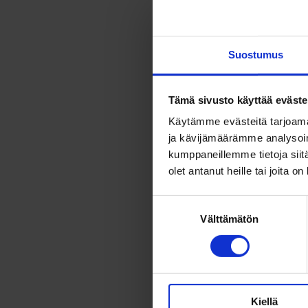
Linja A siirt
Suostumus
Poikkeusreit
kautta. Pysäk
Tämä sivusto käyttää eväste
poistuvat til
Käytämme evästeitä tarjoama
Korvaavina p
ja kävijämäärämme analysoim
kumppaneillemme tietoja siitä
Nahkatehtaan
olet antanut heille tai joita o
voimassa arvi
Suostumuksen
Tekstiosion 
Välttämätön
valinta
Kiellä