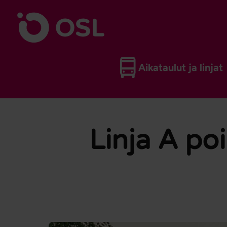
Siirry sisältöön
Etusivulle
Aikataulut ja linjat
Linja A poi