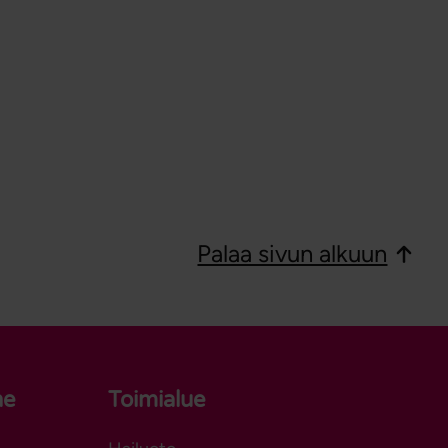
Palaa sivun alkuun
ne
Toimialue