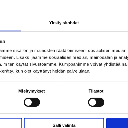
yy poikkeusreitille Myllytullissa maanantaina 
Yksityiskohdat
ti liikennöidään Nahkatehtaankadun ja Tull
it Puusepänkatu E ja P sekä Myllytullinkatu
itä
apäisesti käytöstä.
mme sisällön ja mainosten räätälöimiseen, sosiaalisen median
ysäkkeinä toimivat tilapäiset pysäkit
iseen. Lisäksi jaamme sosiaalisen median, mainosalan ja analy
, miten käytät sivustoamme. Kumppanimme voivat yhdistää näitä t
kadulla. Muutokset johtuvat työmaasta ja
n kerätty, kun olet käyttänyt heidän palvelujaan.
olta kaksi viikkoa.
alapuolelta löydät kuvan muutoksista.
Mieltymykset
Tilastot
Salli valinta