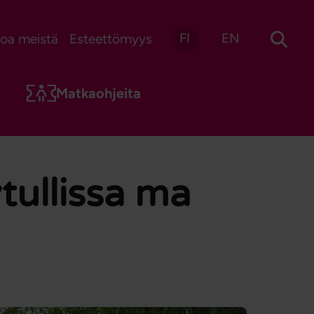
FI
EN
toa meistä
Esteettömyys
Matkaohjeita
ytullissa ma